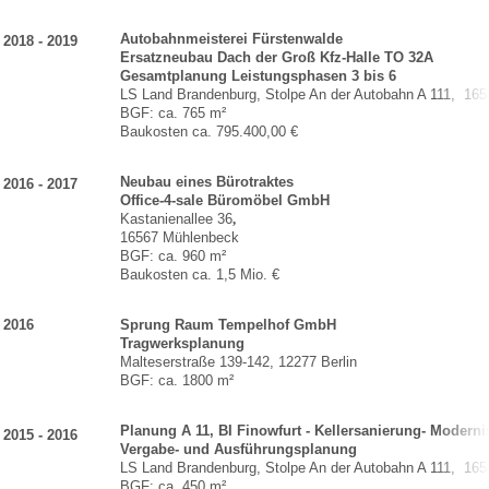
Autobahnmeisterei Fürstenwalde
2018 - 2019
Ersatzneubau Dach der Groß Kfz-Halle TO 32A
Gesamtplanung Leistungsphasen 3 bis 6
LS Land Brandenburg, Stolpe An der Autobahn A 111, 16
BGF: ca. 765 m²
Baukosten ca. 795.400,00 €
Neubau eines Bürotraktes
2016 - 2017
Office-4-sale Büromöbel GmbH
Kastanienallee 36
,
16567 Mühlenbeck
BGF: ca. 960 m²
Baukosten ca. 1,5 Mio. €
2016
Sprung Raum Tempelhof GmbH
Tragwerksplanung
Malteserstraße 139-142, 12277 Berlin
BGF: ca. 1800 m²
Planung A 11, BI Finowfurt - Kellersanierung- Modern
2015 - 2016
Vergabe- und Ausführungsplanung
LS Land Brandenburg, Stolpe An der Autobahn A 111, 16
BGF: ca. 450 m²